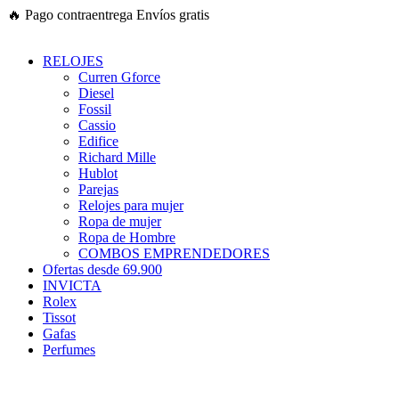
Ir
🔥
Pago contraentrega
Envíos gratis
al
contenido
RELOJES
Curren Gforce
Diesel
Fossil
Cassio
Edifice
Richard Mille
Hublot
Parejas
Relojes para mujer
Ropa de mujer
Ropa de Hombre
COMBOS EMPRENDEDORES
Ofertas desde 69.900
INVICTA
Rolex
Tissot
Gafas
Perfumes