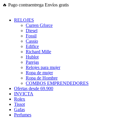
Ir
🔥
Pago contraentrega
Envíos gratis
al
contenido
RELOJES
Curren Gforce
Diesel
Fossil
Cassio
Edifice
Richard Mille
Hublot
Parejas
Relojes para mujer
Ropa de mujer
Ropa de Hombre
COMBOS EMPRENDEDORES
Ofertas desde 69.900
INVICTA
Rolex
Tissot
Gafas
Perfumes