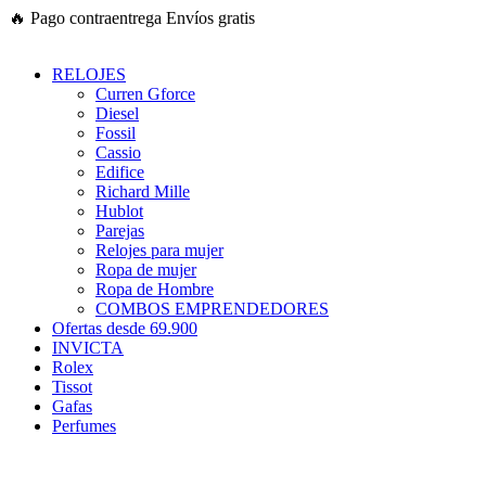
Ir
🔥
Pago contraentrega
Envíos gratis
al
contenido
RELOJES
Curren Gforce
Diesel
Fossil
Cassio
Edifice
Richard Mille
Hublot
Parejas
Relojes para mujer
Ropa de mujer
Ropa de Hombre
COMBOS EMPRENDEDORES
Ofertas desde 69.900
INVICTA
Rolex
Tissot
Gafas
Perfumes