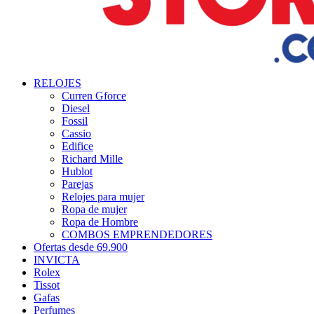
RELOJES
Curren Gforce
Diesel
Fossil
Cassio
Edifice
Richard Mille
Hublot
Parejas
Relojes para mujer
Ropa de mujer
Ropa de Hombre
COMBOS EMPRENDEDORES
Ofertas desde 69.900
INVICTA
Rolex
Tissot
Gafas
Perfumes