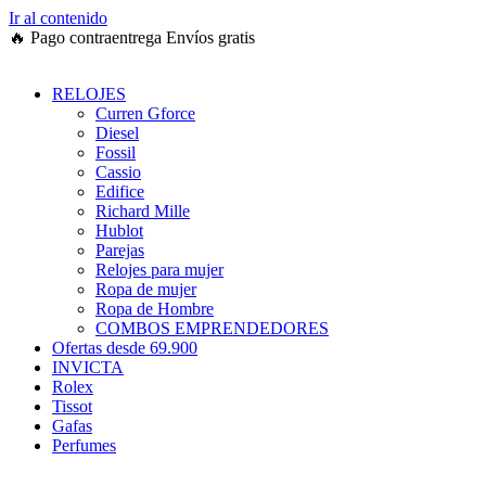
Ir al contenido
🔥
Pago contraentrega
Envíos gratis
RELOJES
Curren Gforce
Diesel
Fossil
Cassio
Edifice
Richard Mille
Hublot
Parejas
Relojes para mujer
Ropa de mujer
Ropa de Hombre
COMBOS EMPRENDEDORES
Ofertas desde 69.900
INVICTA
Rolex
Tissot
Gafas
Perfumes