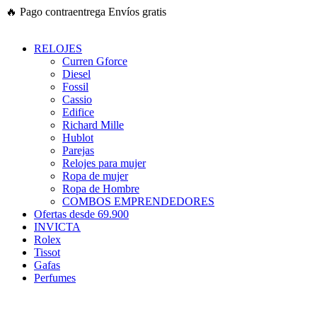
Ir
🔥
Pago contraentrega
Envíos gratis
al
contenido
RELOJES
Curren Gforce
Diesel
Fossil
Cassio
Edifice
Richard Mille
Hublot
Parejas
Relojes para mujer
Ropa de mujer
Ropa de Hombre
COMBOS EMPRENDEDORES
Ofertas desde 69.900
INVICTA
Rolex
Tissot
Gafas
Perfumes