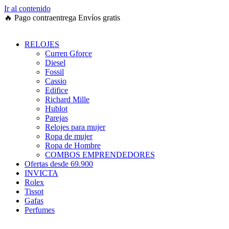
Ir al contenido
🔥
Pago contraentrega
Envíos gratis
RELOJES
Curren Gforce
Diesel
Fossil
Cassio
Edifice
Richard Mille
Hublot
Parejas
Relojes para mujer
Ropa de mujer
Ropa de Hombre
COMBOS EMPRENDEDORES
Ofertas desde 69.900
INVICTA
Rolex
Tissot
Gafas
Perfumes