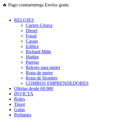
Ir
🔥
Pago contraentrega
Envíos gratis
al
contenido
RELOJES
Curren Gforce
Diesel
Fossil
Cassio
Edifice
Richard Mille
Hublot
Parejas
Relojes para mujer
Ropa de mujer
Ropa de Hombre
COMBOS EMPRENDEDORES
Ofertas desde 69.900
INVICTA
Rolex
Tissot
Gafas
Perfumes