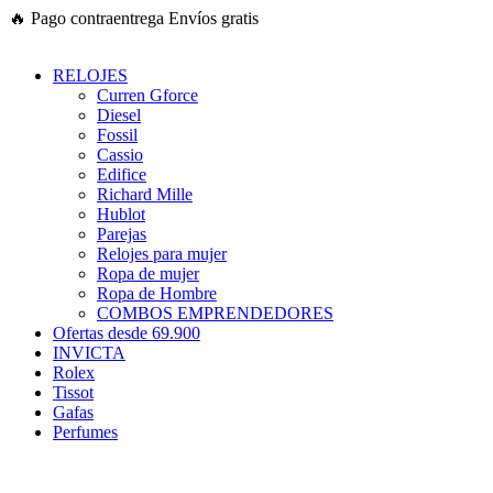
Ir
🔥
Pago contraentrega
Envíos gratis
al
contenido
RELOJES
Curren Gforce
Diesel
Fossil
Cassio
Edifice
Richard Mille
Hublot
Parejas
Relojes para mujer
Ropa de mujer
Ropa de Hombre
COMBOS EMPRENDEDORES
Ofertas desde 69.900
INVICTA
Rolex
Tissot
Gafas
Perfumes