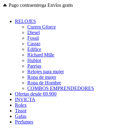
Ir
🔥
Pago contraentrega
Envíos gratis
al
contenido
RELOJES
Curren Gforce
Diesel
Fossil
Cassio
Edifice
Richard Mille
Hublot
Parejas
Relojes para mujer
Ropa de mujer
Ropa de Hombre
COMBOS EMPRENDEDORES
Ofertas desde 69.900
INVICTA
Rolex
Tissot
Gafas
Perfumes