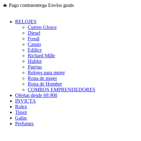
Ir
🔥
Pago contraentrega
Envíos gratis
al
contenido
RELOJES
Curren Gforce
Diesel
Fossil
Cassio
Edifice
Richard Mille
Hublot
Parejas
Relojes para mujer
Ropa de mujer
Ropa de Hombre
COMBOS EMPRENDEDORES
Ofertas desde 69.900
INVICTA
Rolex
Tissot
Gafas
Perfumes