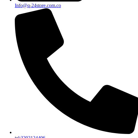
Info@q-24store.com.co
tel:3202124406