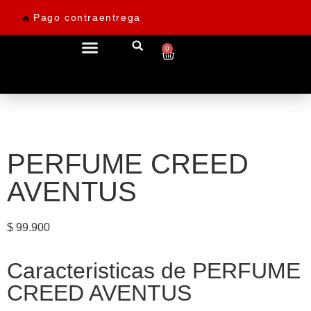
Pago contraentrega
🔥
0
Ofertas desde 69.900
PERFUME CREED
AVENTUS
$
99.900
Caracteristicas de PERFUME
CREED AVENTUS