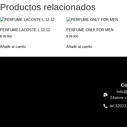
Productos relacionados
PERFUME LACOSTE L.12.12
PERFUME ONLY FOR MEN
$
99.900
$
99.900
Añadir al carrito
Añadir al carrito
Co
Info@
24store.
tel:3202