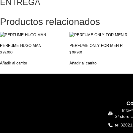
ENTREGA
Productos relacionados
PERFUME HUGO MAN
PERFUME ONLY FOR MEN R
$
99.900
$
99.900
Añadir al carrito
Añadir al carrito
Co
Info@
24store.
tel:3202