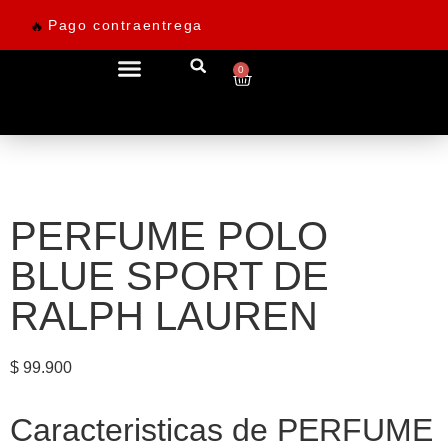
Pago contraentrega
🔥
0
Ofertas desde 69.900
PERFUME POLO
BLUE SPORT DE
RALPH LAUREN
$
99.900
Caracteristicas de PERFUME