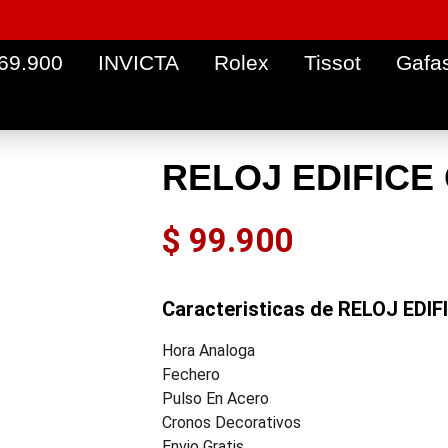
 69.900
INVICTA
Rolex
Tissot
Gafa
RELOJ EDIFICE 
$
99.900
Caracteristicas de RELOJ EDIF
Hora Analoga
Fechero
Pulso En Acero
Cronos Decorativos
Envio Gratis