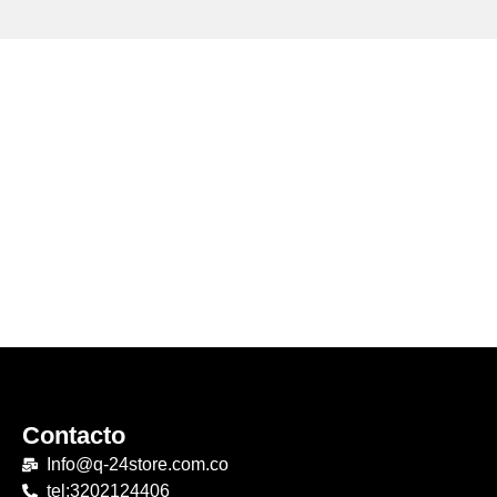
Contacto
Info@q-24store.com.co
tel:3202124406