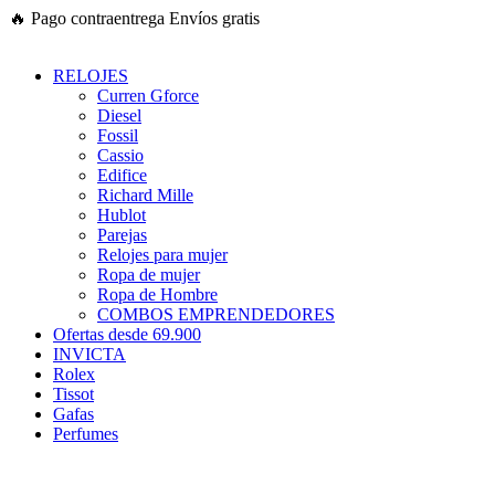
Ir
🔥
Pago contraentrega
Envíos gratis
al
contenido
RELOJES
Curren Gforce
Diesel
Fossil
Cassio
Edifice
Richard Mille
Hublot
Parejas
Relojes para mujer
Ropa de mujer
Ropa de Hombre
COMBOS EMPRENDEDORES
Ofertas desde 69.900
INVICTA
Rolex
Tissot
Gafas
Perfumes