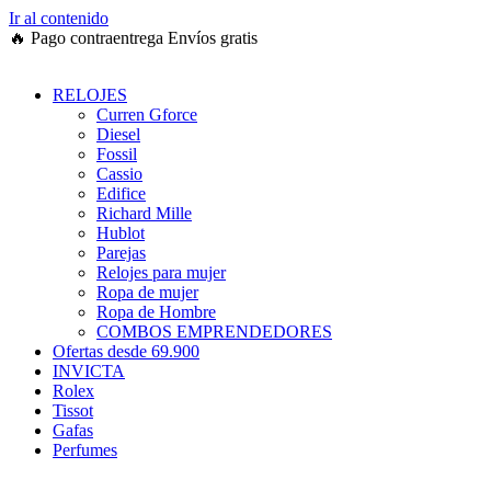
Ir al contenido
🔥
Pago contraentrega
Envíos gratis
RELOJES
Curren Gforce
Diesel
Fossil
Cassio
Edifice
Richard Mille
Hublot
Parejas
Relojes para mujer
Ropa de mujer
Ropa de Hombre
COMBOS EMPRENDEDORES
Ofertas desde 69.900
INVICTA
Rolex
Tissot
Gafas
Perfumes