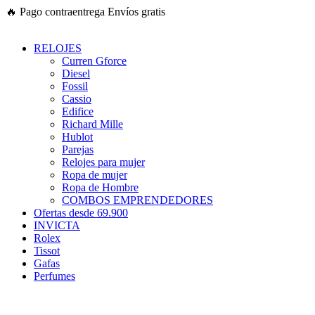
Ir
🔥
Pago contraentrega
Envíos gratis
al
contenido
RELOJES
Curren Gforce
Diesel
Fossil
Cassio
Edifice
Richard Mille
Hublot
Parejas
Relojes para mujer
Ropa de mujer
Ropa de Hombre
COMBOS EMPRENDEDORES
Ofertas desde 69.900
INVICTA
Rolex
Tissot
Gafas
Perfumes