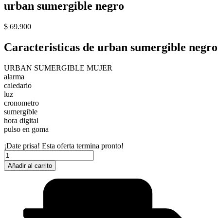
urban sumergible negro
$
69.900
Caracteristicas de urban sumergible negro
URBAN SUMERGIBLE MUJER
alarma
caledario
luz
cronometro
sumergible
hora digital
pulso en goma
¡Date prisa! Esta oferta termina pronto!
urban
sumergible
Añadir al carrito
negro
cantidad