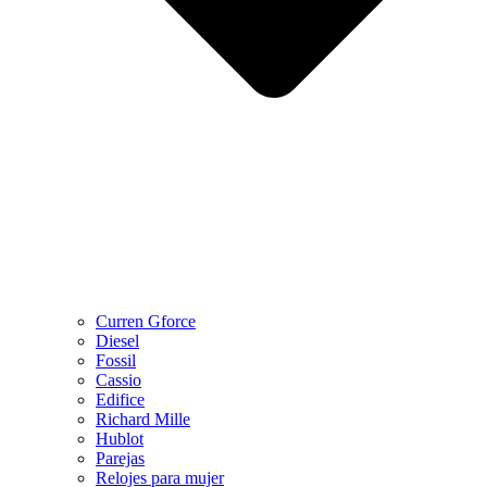
Curren Gforce
Diesel
Fossil
Cassio
Edifice
Richard Mille
Hublot
Parejas
Relojes para mujer