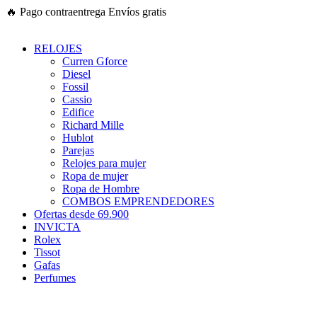
Ir
🔥
Pago contraentrega
Envíos gratis
al
contenido
RELOJES
Curren Gforce
Diesel
Fossil
Cassio
Edifice
Richard Mille
Hublot
Parejas
Relojes para mujer
Ropa de mujer
Ropa de Hombre
COMBOS EMPRENDEDORES
Ofertas desde 69.900
INVICTA
Rolex
Tissot
Gafas
Perfumes