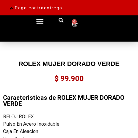
Pago contraentrega
🔥
0
Ofertas desde 69.900
ROLEX MUJER DORADO VERDE
$
99.900
Caracteristicas de ROLEX MUJER DORADO
VERDE
RELOJ ROLEX
Pulso En Acero Inoxidable
Caja En Aleacion