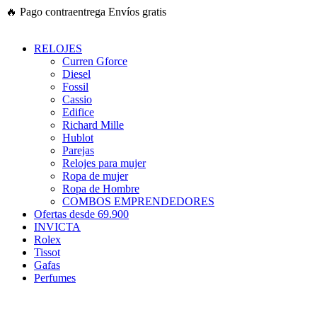
Ir
🔥
Pago contraentrega
Envíos gratis
al
contenido
RELOJES
Curren Gforce
Diesel
Fossil
Cassio
Edifice
Richard Mille
Hublot
Parejas
Relojes para mujer
Ropa de mujer
Ropa de Hombre
COMBOS EMPRENDEDORES
Ofertas desde 69.900
INVICTA
Rolex
Tissot
Gafas
Perfumes