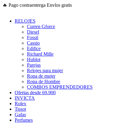
Ir
🔥
Pago contraentrega
Envíos gratis
al
contenido
RELOJES
Curren Gforce
Diesel
Fossil
Cassio
Edifice
Richard Mille
Hublot
Parejas
Relojes para mujer
Ropa de mujer
Ropa de Hombre
COMBOS EMPRENDEDORES
Ofertas desde 69.900
INVICTA
Rolex
Tissot
Gafas
Perfumes