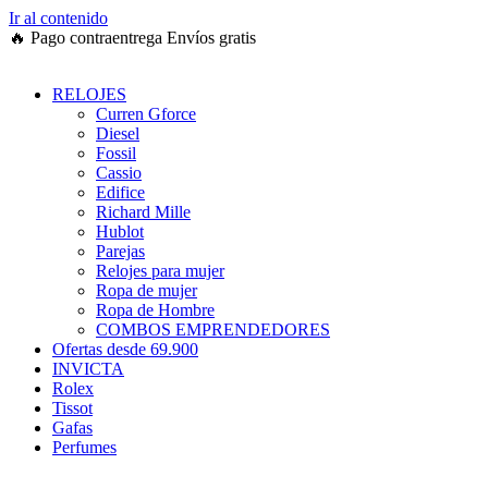
Ir al contenido
🔥
Pago contraentrega
Envíos gratis
RELOJES
Curren Gforce
Diesel
Fossil
Cassio
Edifice
Richard Mille
Hublot
Parejas
Relojes para mujer
Ropa de mujer
Ropa de Hombre
COMBOS EMPRENDEDORES
Ofertas desde 69.900
INVICTA
Rolex
Tissot
Gafas
Perfumes