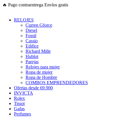
Ir
🔥
Pago contraentrega
Envíos gratis
al
contenido
RELOJES
Curren Gforce
Diesel
Fossil
Cassio
Edifice
Richard Mille
Hublot
Parejas
Relojes para mujer
Ropa de mujer
Ropa de Hombre
COMBOS EMPRENDEDORES
Ofertas desde 69.900
INVICTA
Rolex
Tissot
Gafas
Perfumes