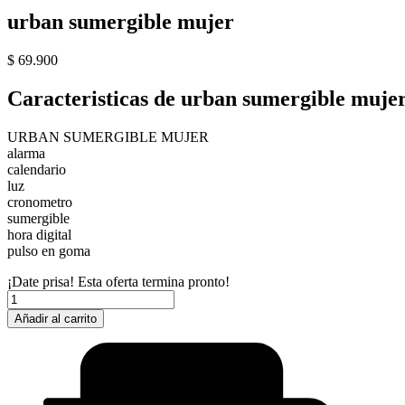
urban sumergible mujer
$
69.900
Caracteristicas de urban sumergible muje
URBAN SUMERGIBLE MUJER
alarma
calendario
luz
cronometro
sumergible
hora digital
pulso en goma
¡Date prisa! Esta oferta termina pronto!
urban
sumergible
Añadir al carrito
mujer
cantidad