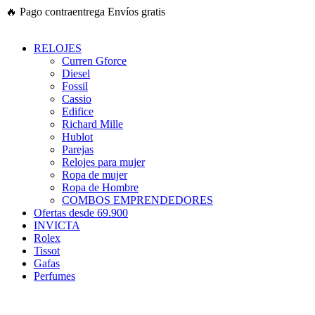
Ir
🔥
Pago contraentrega
Envíos gratis
al
contenido
RELOJES
Curren Gforce
Diesel
Fossil
Cassio
Edifice
Richard Mille
Hublot
Parejas
Relojes para mujer
Ropa de mujer
Ropa de Hombre
COMBOS EMPRENDEDORES
Ofertas desde 69.900
INVICTA
Rolex
Tissot
Gafas
Perfumes