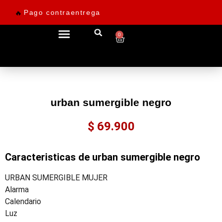
Pago contraentrega
🔥
0
Ofertas desde 69.900
urban sumergible negro
$
69.900
Caracteristicas de urban sumergible negro
URBAN SUMERGIBLE MUJER
Alarma
Calendario
Luz