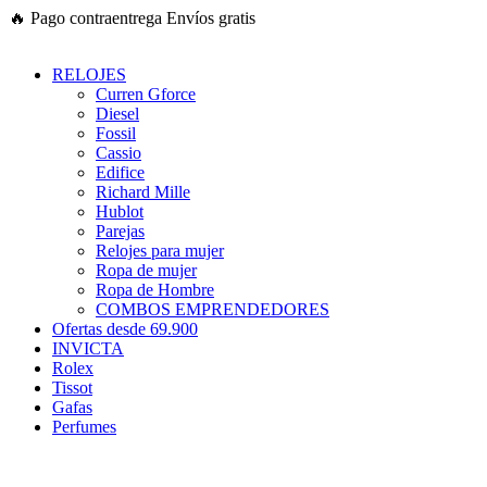
Ir
🔥
Pago contraentrega
Envíos gratis
al
contenido
RELOJES
Curren Gforce
Diesel
Fossil
Cassio
Edifice
Richard Mille
Hublot
Parejas
Relojes para mujer
Ropa de mujer
Ropa de Hombre
COMBOS EMPRENDEDORES
Ofertas desde 69.900
INVICTA
Rolex
Tissot
Gafas
Perfumes