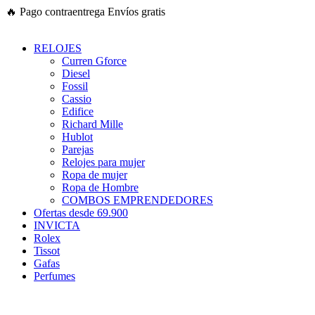
Ir
🔥
Pago contraentrega
Envíos gratis
al
contenido
RELOJES
Curren Gforce
Diesel
Fossil
Cassio
Edifice
Richard Mille
Hublot
Parejas
Relojes para mujer
Ropa de mujer
Ropa de Hombre
COMBOS EMPRENDEDORES
Ofertas desde 69.900
INVICTA
Rolex
Tissot
Gafas
Perfumes