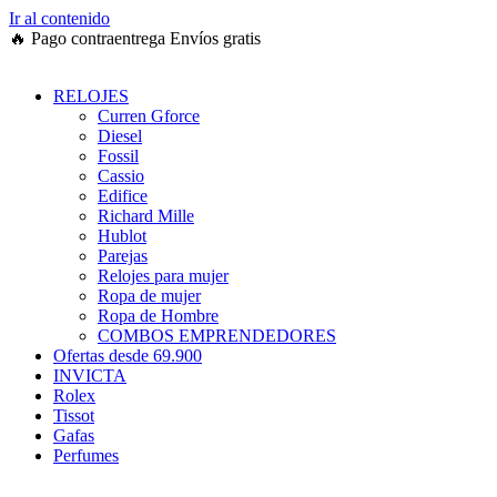
Ir al contenido
🔥
Pago contraentrega
Envíos gratis
RELOJES
Curren Gforce
Diesel
Fossil
Cassio
Edifice
Richard Mille
Hublot
Parejas
Relojes para mujer
Ropa de mujer
Ropa de Hombre
COMBOS EMPRENDEDORES
Ofertas desde 69.900
INVICTA
Rolex
Tissot
Gafas
Perfumes