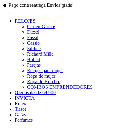
Ir
🔥
Pago contraentrega
Envíos gratis
al
contenido
RELOJES
Curren Gforce
Diesel
Fossil
Cassio
Edifice
Richard Mille
Hublot
Parejas
Relojes para mujer
Ropa de mujer
Ropa de Hombre
COMBOS EMPRENDEDORES
Ofertas desde 69.900
INVICTA
Rolex
Tissot
Gafas
Perfumes