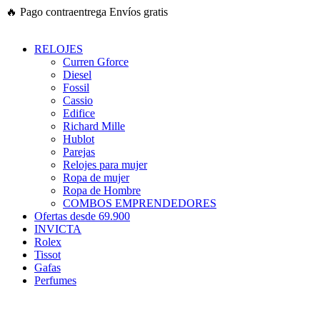
Ir
🔥
Pago contraentrega
Envíos gratis
al
contenido
RELOJES
Curren Gforce
Diesel
Fossil
Cassio
Edifice
Richard Mille
Hublot
Parejas
Relojes para mujer
Ropa de mujer
Ropa de Hombre
COMBOS EMPRENDEDORES
Ofertas desde 69.900
INVICTA
Rolex
Tissot
Gafas
Perfumes