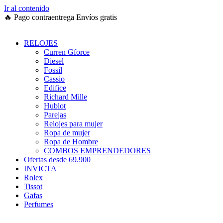
Ir al contenido
🔥
Pago contraentrega
Envíos gratis
RELOJES
Curren Gforce
Diesel
Fossil
Cassio
Edifice
Richard Mille
Hublot
Parejas
Relojes para mujer
Ropa de mujer
Ropa de Hombre
COMBOS EMPRENDEDORES
Ofertas desde 69.900
INVICTA
Rolex
Tissot
Gafas
Perfumes