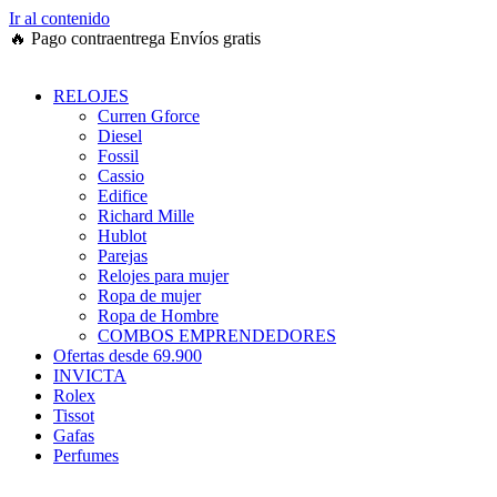
Ir al contenido
🔥
Pago contraentrega
Envíos gratis
RELOJES
Curren Gforce
Diesel
Fossil
Cassio
Edifice
Richard Mille
Hublot
Parejas
Relojes para mujer
Ropa de mujer
Ropa de Hombre
COMBOS EMPRENDEDORES
Ofertas desde 69.900
INVICTA
Rolex
Tissot
Gafas
Perfumes