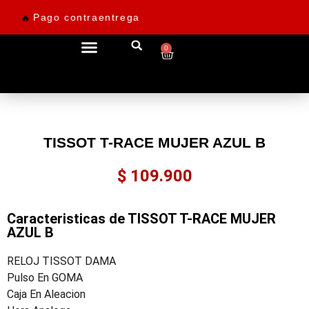
Pago contraentrega
🔥
0
Ofertas desde 69.900
TISSOT T-RACE MUJER AZUL B
$
109.900
Caracteristicas de TISSOT T-RACE MUJER
AZUL B
RELOJ TISSOT DAMA
Pulso En GOMA
Caja En Aleacion