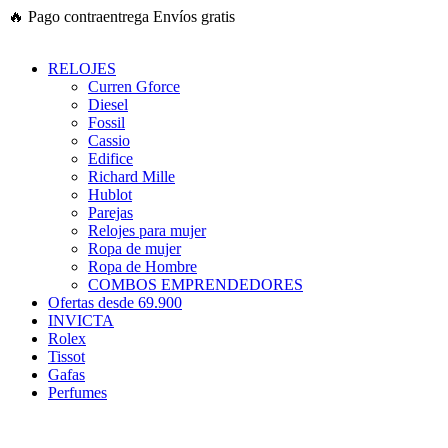
Ir
🔥
Pago contraentrega
Envíos gratis
al
contenido
RELOJES
Curren Gforce
Diesel
Fossil
Cassio
Edifice
Richard Mille
Hublot
Parejas
Relojes para mujer
Ropa de mujer
Ropa de Hombre
COMBOS EMPRENDEDORES
Ofertas desde 69.900
INVICTA
Rolex
Tissot
Gafas
Perfumes