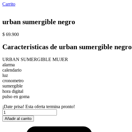
Carrito
urban sumergible negro
$
69.900
Caracteristicas de urban sumergible negro
URBAN SUMERGIBLE MUJER
alarma
calendario
luz
cronometro
sumergible
hora digital
pulso en goma
¡Date prisa! Esta oferta termina pronto!
urban
sumergible
Añadir al carrito
negro
cantidad