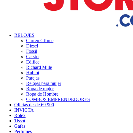
RELOJES
Curren Gforce
Diesel
Fossil
Cassio
Edifice
Richard Mille
Hublot
Parejas
Relojes para mujer
Ropa de mujer
Ropa de Hombre
COMBOS EMPRENDEDORES
Ofertas desde 69.900
INVICTA
Rolex
Tissot
Gafas
Perfumes