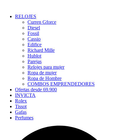
RELOJES
Curren Gforce
Diesel
Fossil
Cassio
Edifice
Richard Mille
Hublot
Parejas
Relojes para mujer
Ropa de mujer
Ropa de Hombre
COMBOS EMPRENDEDORES
Ofertas desde 69.900
INVICTA
Rolex
Tissot
Gafas
Perfumes