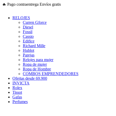
Ir
🔥
Pago contraentrega
Envíos gratis
al
contenido
RELOJES
Curren Gforce
Diesel
Fossil
Cassio
Edifice
Richard Mille
Hublot
Parejas
Relojes para mujer
Ropa de mujer
Ropa de Hombre
COMBOS EMPRENDEDORES
Ofertas desde 69.900
INVICTA
Rolex
Tissot
Gafas
Perfumes