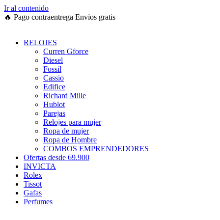
Ir al contenido
🔥
Pago contraentrega
Envíos gratis
RELOJES
Curren Gforce
Diesel
Fossil
Cassio
Edifice
Richard Mille
Hublot
Parejas
Relojes para mujer
Ropa de mujer
Ropa de Hombre
COMBOS EMPRENDEDORES
Ofertas desde 69.900
INVICTA
Rolex
Tissot
Gafas
Perfumes